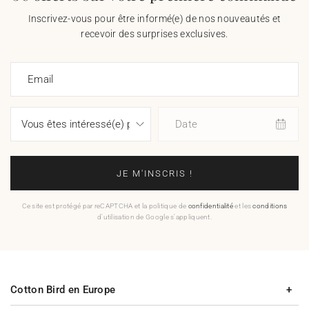
Inscrivez-vous pour être informé(e) de nos nouveautés et
recevoir des surprises exclusives.
Email
Date
JE M'INSCRIS !
Ce site est protégé par reCAPTCHA et la politique de
confidentialité
et les
conditions
d'utilisation de Google s'appliquent.
Cotton Bird en Europe