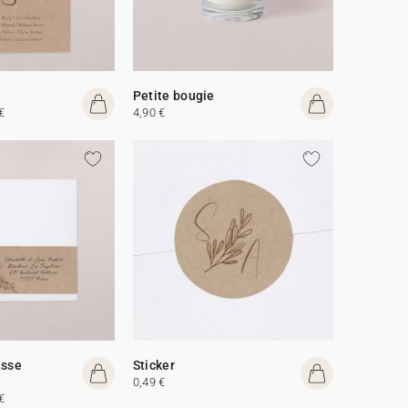
Petite bougie
€
4,90 €
esse
Sticker
0,49 €
€