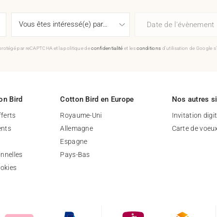
Date de l'évènement
 protégé par reCAPTCHA et la politique de
confidentialité
et les
conditions
d'utilisation de Google s
on Bird
Cotton Bird en Europe
Nos autres s
fferts
Royaume-Uni
Invitation digi
nts
Allemagne
Carte de voeu
Espagne
nnelles
Pays-Bas
ookies