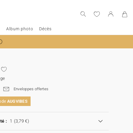
e
Album photo
Décès
age
Enveloppes offertes
code
AUGVIBES
té :
1
(3,79 €)