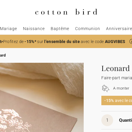
Mariage
Naissance
Baptême
Communion
Anniversair
✨
Profitez de
-15%*
sur
l'ensemble du site
avec le code
AUGVIBES
ard
Leonard
Faire-part mari
A monter
-15%
avec le 
1
Quanti