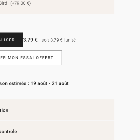
Bird !
(
+79,00 €
)
3,79 €
LISER
soit 3,79 € l'unité
R MON ESSAI OFFERT
ison estimée : 19 août - 21 août
tion
contrôle