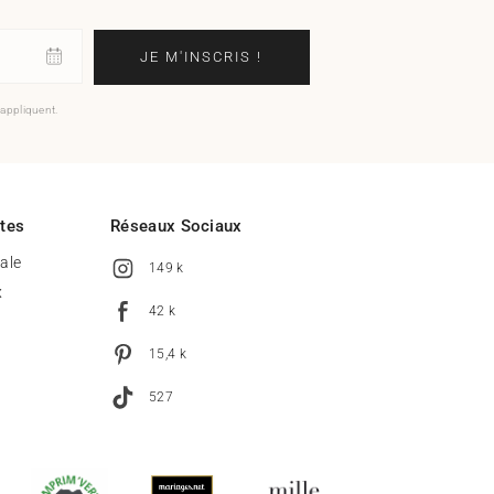
JE M'INSCRIS !
'appliquent.
ites
Réseaux Sociaux
tale
149 k
x
42 k
15,4 k
527