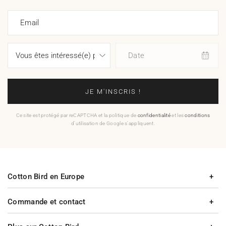
Email
Date
JE M'INSCRIS !
Ce site est protégé par reCAPTCHA et la politique de
confidentialité
et les
conditions
d'utilisation de Google s'appliquent.
Cotton Bird en Europe
Commande et contact