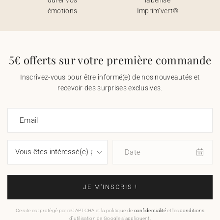
émotions
Imprim’vert®
5€ offerts sur votre première commande
Inscrivez-vous pour être informé(e) de nos nouveautés et
recevoir des surprises exclusives.
Email
Date
JE M'INSCRIS !
Ce site est protégé par reCAPTCHA et la politique de
confidentialité
et les
conditions
d'utilisation de Google s'appliquent.