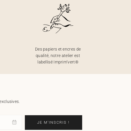
Des papiers et encres de
qualité, notre atelier est
labellisé Imprim’vert®
exclusives.
JE M'INSCRIS !