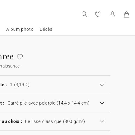
e
Album photo
Décès
hree
naissance
té :
1
(3,19 €)
t :
Carré plié avec polaroid (14,4 x 14,4 cm)
 au choix :
Le lisse classique (300 g/m²)