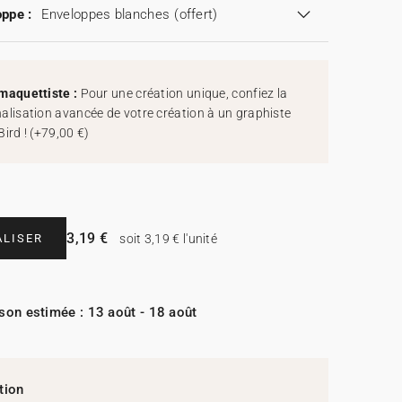
ppe :
Enveloppes blanches
(offert)
maquettiste :
Pour une création unique, confiez la
alisation avancée de votre création à un graphiste
Bird !
(
+79,00 €
)
3,19 €
LISER
soit 3,19 € l'unité
ison estimée : 13 août - 18 août
tion