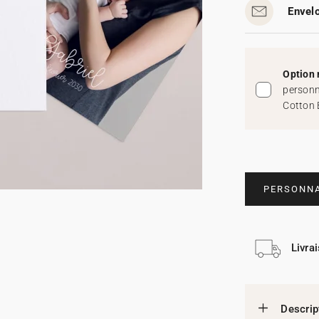
Envelo
Option 
personn
Cotton 
PERSONNA
Livra
Descrip