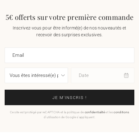
5€ offerts sur votre première commande
Inscrivez-vous pour être informé(e) de nos nouveautés et
recevoir des surprises exclusives.
Email
Date
JE M'INSCRIS !
Ce site est protégé par reCAPTCHA et la politique de
confidentialité
et les
conditions
d'utilisation de Google s'appliquent.