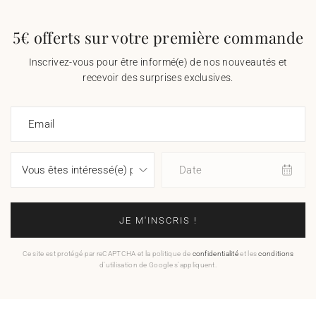
5€ offerts sur votre première commande
Inscrivez-vous pour être informé(e) de nos nouveautés et
recevoir des surprises exclusives.
Email
Date
JE M'INSCRIS !
Ce site est protégé par reCAPTCHA et la politique de
confidentialité
et les
conditions
d'utilisation de Google s'appliquent.