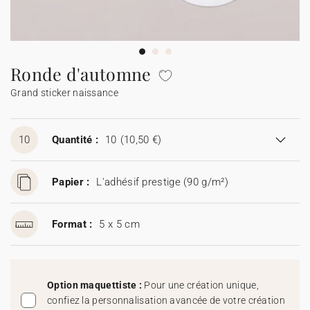
Guirlande à fanions
Étiquette feu de Bengale
Idées de textes
Collaborations
Cotton Bird x Main sauvage
Marque-page
Collaboration Cotton Bird x Bonton
Décès
Toutes les cartes de vœux
Stickers
Sticker appareil photo
Cotton Bird x Muc Muc
Idées de textes
Tous nos produits
Tous les accessoires
Ronde d'automne
Grand sticker naissance
Toutes les cartes digitales
Fêtes & Occasions
Toutes les cartes cadeau
10
Quantité :
10
(10,50 €)
Codes promo
Papier :
L'adhésif prestige (90 g/m²)
Format :
5 x 5 cm
Option maquettiste :
Pour une création unique,
confiez la personnalisation avancée de votre création