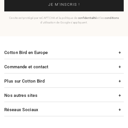
JE M'INSCRIS !
Ce site est protégé par reCAPTCHA et la politique de
confidentialité
et les
conditions
d'utilisation de Google s'appliquent.
Cotton Bird en Europe
Commande et contact
Plus sur Cotton Bird
Nos autres sites
Réseaux Sociaux