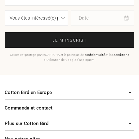
Date
JE M'INSCRIS !
Ce site est protégé par reCAPTCHA et la politique de
confidentialité
et les
conditions
d'utilisation de Google s'appliquent.
Cotton Bird en Europe
Commande et contact
Plus sur Cotton Bird