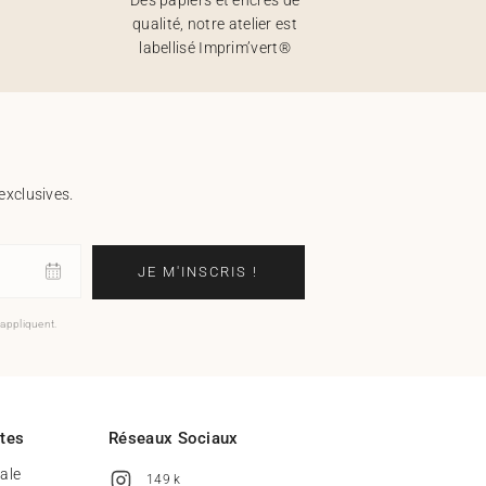
qualité, notre atelier est
labellisé Imprim’vert®
exclusives.
JE M'INSCRIS !
'appliquent.
ites
Réseaux Sociaux
tale
149 k