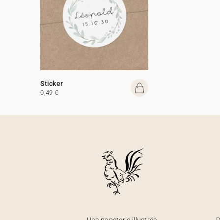
Sticker
0,49 €
Une papeterie illustrée,
D