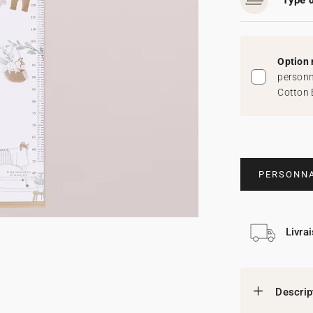
Type d
Option 
personn
Cotton 
PERSONNA
Livra
Descrip