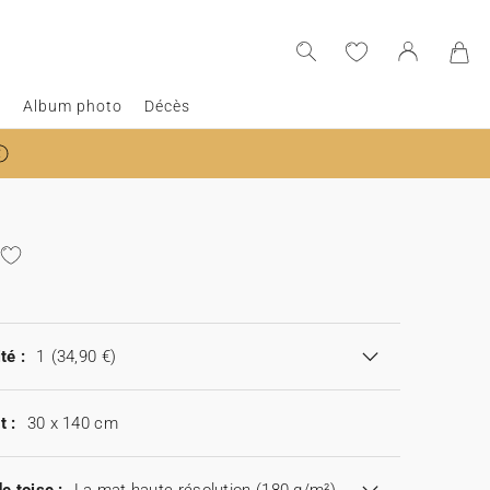
e
Album photo
Décès
té :
1
(34,90 €)
t :
30 x 140 cm