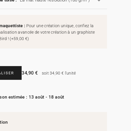
e toise :
La mat haute résolution (180 g/m²)
maquettiste :
Pour une création unique, confiez la
alisation avancée de votre création à un graphiste
Bird !
(
+59,00 €
)
34,90 €
LISER
soit 34,90 € l'unité
ison estimée : 13 août - 18 août
tion