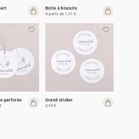
part
Boîte à biscuits
A partir de 1,51 €
de perforée
Grand sticker
€
0,95 €