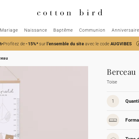
Mariage
Naissance
Baptême
Communion
Anniversair
✨
Profitez de
-15%*
sur
l'ensemble du site
avec le code
AUGVIBES
ceau
Berceau
Toise
1
Quanti
Forma