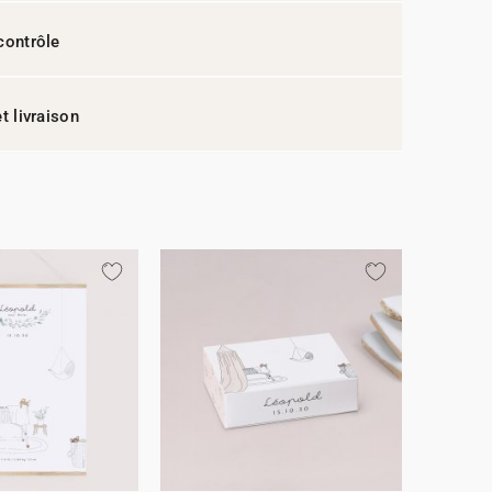
contrôle
t livraison