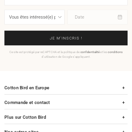
Date
JE M'INSCRIS !
Ce site est protégé par reCAPTCHA et la politique de
confidentialité
et les
conditions
d'utilisation de Google s'appliquent.
Cotton Bird en Europe
Commande et contact
Plus sur Cotton Bird