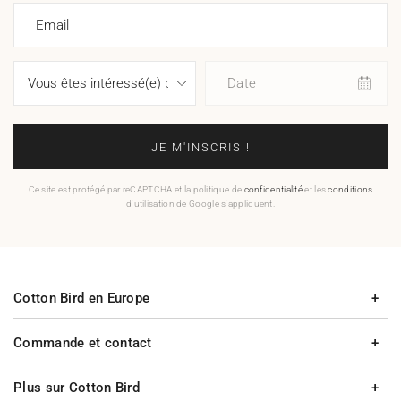
Email
Date
JE M'INSCRIS !
Ce site est protégé par reCAPTCHA et la politique de
confidentialité
et les
conditions
d'utilisation de Google s'appliquent.
Cotton Bird en Europe
Commande et contact
Plus sur Cotton Bird