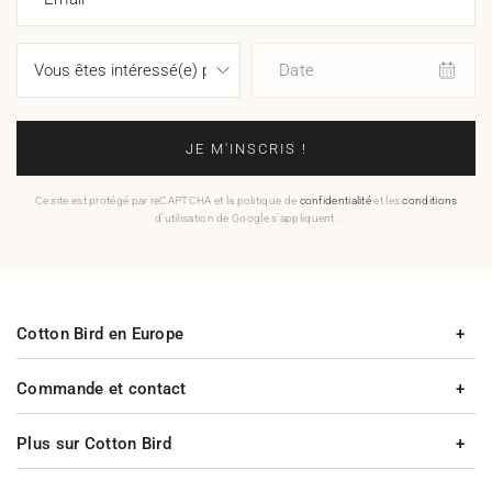
Date
JE M'INSCRIS !
Ce site est protégé par reCAPTCHA et la politique de
confidentialité
et les
conditions
d'utilisation de Google s'appliquent.
Cotton Bird en Europe
Commande et contact
Plus sur Cotton Bird