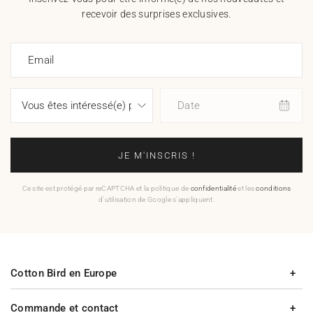
recevoir des surprises exclusives.
Email
Date
JE M'INSCRIS !
Ce site est protégé par reCAPTCHA et la politique de
confidentialité
et les
conditions
d'utilisation de Google s'appliquent.
Cotton Bird en Europe
Commande et contact