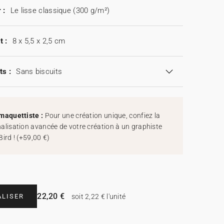
 :
Le lisse classique (300 g/m²)
t :
8 x 5,5 x 2,5 cm
ts :
Sans biscuits
maquettiste :
Pour une création unique, confiez la
alisation avancée de votre création à un graphiste
Bird !
(
+59,00 €
)
22,20 €
LISER
soit 2,22 € l'unité