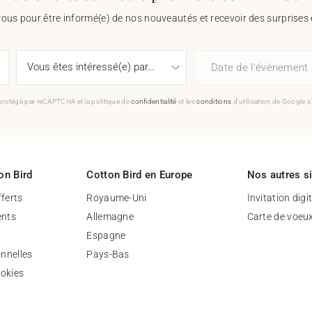
vous pour être informé(e) de nos nouveautés et recevoir des surprises 
Date de l'évènement
 protégé par reCAPTCHA et la politique de
confidentialité
et les
conditions
d'utilisation de Google s
on Bird
Cotton Bird en Europe
Nos autres s
fferts
Royaume-Uni
Invitation digi
nts
Allemagne
Carte de voeu
Espagne
nnelles
Pays-Bas
ookies