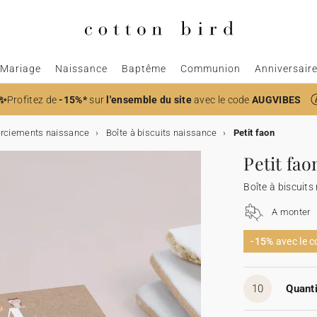
Mariage
Naissance
Baptême
Communion
Anniversair
✨
Profitez de
-15%*
sur
l'ensemble du site
avec le code
AUGVIBES
rciements naissance
Boîte à biscuits naissance
Petit faon
Petit fao
Boîte à biscuits
A monter
-15%
avec le 
10
Quanti