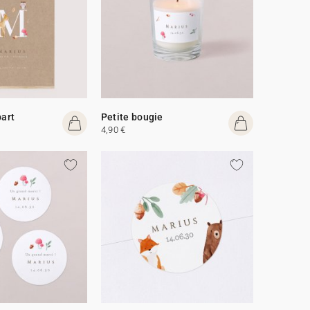
part
Petite bougie
4,90 €