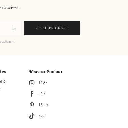
exclusives.
JE M'INSCRIS !
'appliquent.
ites
Réseaux Sociaux
tale
149 k
x
42 k
15,4 k
527