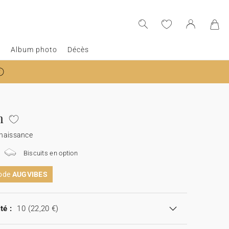
e
Album photo
Décès
n
 naissance
Biscuits en option
code
AUGVIBES
té :
10
(22,20 €)