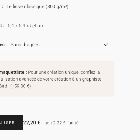
 :
Le lisse classique (300 g/m²)
t :
5,4 x 5,4 x 5,4 cm
es :
Sans dragées
maquettiste :
Pour une création unique, confiez la
alisation avancée de votre création à un graphiste
Bird !
(
+59,00 €
)
22,20 €
LISER
soit 2,22 € l'unité