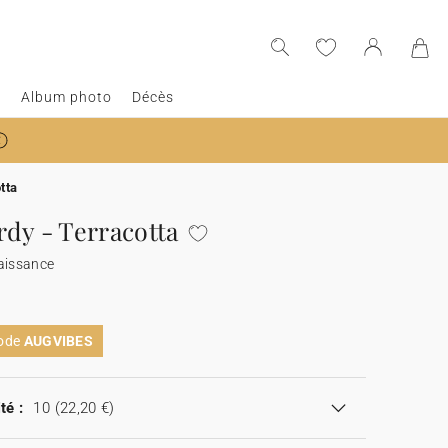
e
Album photo
Décès
tta
rdy - Terracotta
aissance
code
AUGVIBES
té :
10
(22,20 €)