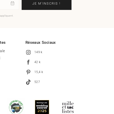
JE M'INSCRIS !
'appliquent.
ites
Réseaux Sociaux
tale
149 k
x
42 k
15,4 k
527