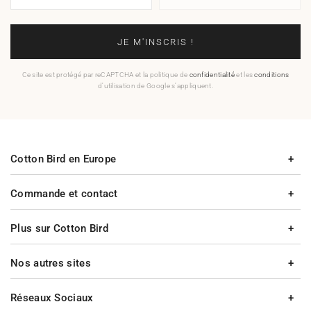
JE M'INSCRIS !
Ce site est protégé par reCAPTCHA et la politique de
confidentialité
et les
conditions
d'utilisation de Google s'appliquent.
Cotton Bird en Europe
Commande et contact
Plus sur Cotton Bird
Nos autres sites
Réseaux Sociaux