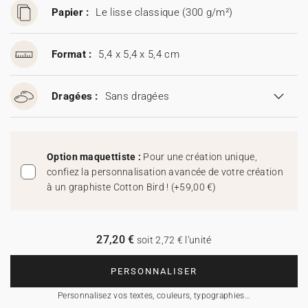
Papier :
Le lisse classique (300 g/m²)
Format :
5,4 x 5,4 x 5,4 cm
Dragées :
Sans dragées
Option maquettiste :
Pour une création unique,
confiez la personnalisation avancée de votre création
à un graphiste Cotton Bird !
(
+59,00 €
)
27,20 €
soit 2,72 € l'unité
PERSONNALISER
Personnalisez vos textes, couleurs, typographies…