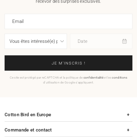
recevoir des surprises exclusives.
Email
Date
JE M'INSCRIS !
Ce site est protégé par reCAPTCHA et la politique de
confidentialité
et les
conditions
d'utilisation de Google s'appliquent.
Cotton Bird en Europe
Commande et contact