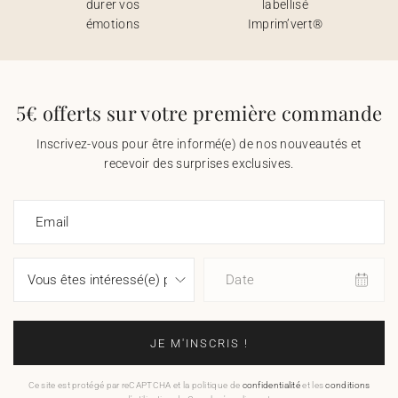
durer vos
labellisé
émotions
Imprim’vert®
5€ offerts sur votre première commande
Inscrivez-vous pour être informé(e) de nos nouveautés et
recevoir des surprises exclusives.
Email
Date
JE M'INSCRIS !
Ce site est protégé par reCAPTCHA et la politique de
confidentialité
et les
conditions