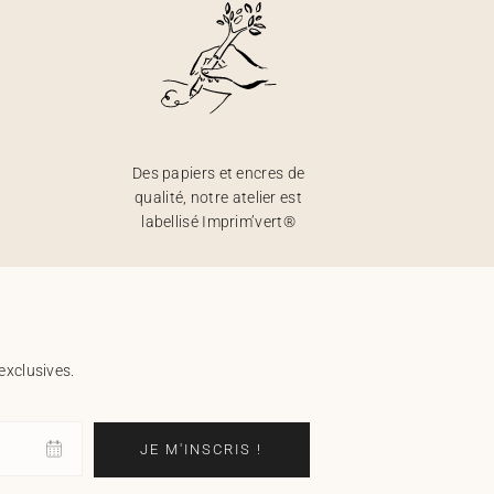
Des papiers et encres de
qualité, notre atelier est
labellisé Imprim’vert®
exclusives.
JE M'INSCRIS !