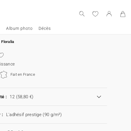
e
Album photo
Décès
Floralia
aissance
Fait en France
té :
12
(58,80 €)
 :
L'adhésif prestige (90 g/m²)