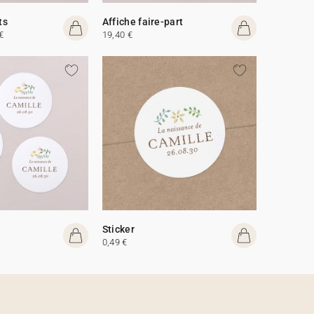
ts
Affiche faire-part
€
19,40 €
Sticker
0,49 €