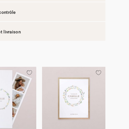
contrôle
t livraison