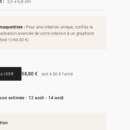
t :
5,5 x 6,8 cm
maquettiste :
Pour une création unique, confiez la
alisation avancée de votre création à un graphiste
Bird !
(
+59,00 €
)
58,80 €
LISER
soit 4,90 € l'unité
ison estimée : 12 août - 14 août
tion