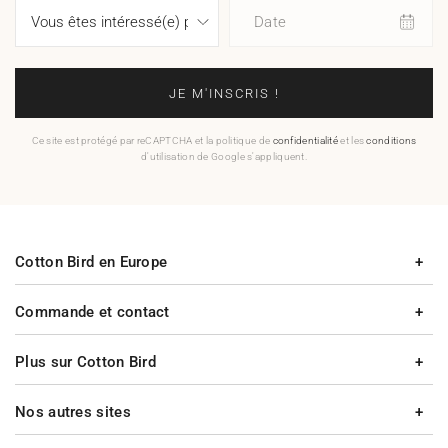
Date
JE M'INSCRIS !
Ce site est protégé par reCAPTCHA et la politique de
confidentialité
et les
conditions
d'utilisation de Google s'appliquent.
Cotton Bird en Europe
Commande et contact
Plus sur Cotton Bird
Nos autres sites