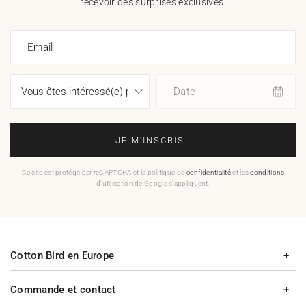
recevoir des surprises exclusives.
Email
Date
JE M'INSCRIS !
Ce site est protégé par reCAPTCHA et la politique de
confidentialité
et les
conditions
d'utilisation de Google s'appliquent.
Cotton Bird en Europe
Commande et contact