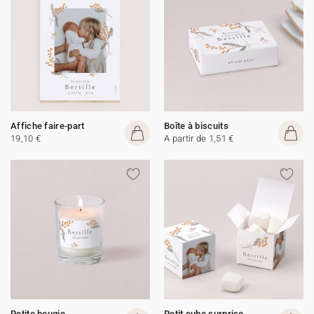
Affiche faire-part
Boîte à biscuits
19,10 €
A partir de 1,51 €
Petite bougie
Petit cube surprise