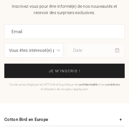
Inscrivez-vous pour être informé(e) de nos nouveautés et
recevoir des surprises exclusives.
Email
Date
JE M'INSCRIS !
Ce site est protégé par reCAPTCHA et la politique de
confidentialité
et les
conditions
d'utilisation de Google s'appliquent.
Cotton Bird en Europe