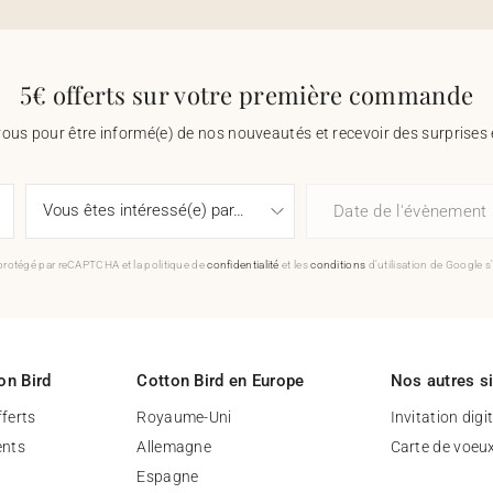
5€ offerts sur votre première commande
vous pour être informé(e) de nos nouveautés et recevoir des surprises 
Date de l'évènement
 protégé par reCAPTCHA et la politique de
confidentialité
et les
conditions
d'utilisation de Google s
on Bird
Cotton Bird en Europe
Nos autres s
fferts
Royaume-Uni
Invitation digi
nts
Allemagne
Carte de voeu
Espagne