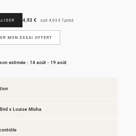
4,93 €
LISER
soit 4,93 € l'unité
R MON ESSAI OFFERT
ison estimée : 14 août - 19 août
tion
Bird x Louise Misha
contrôle