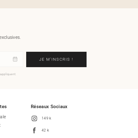
exclusives.
JE M'INSCRIS !
'appliquent.
ites
Réseaux Sociaux
tale
149 k
x
42 k