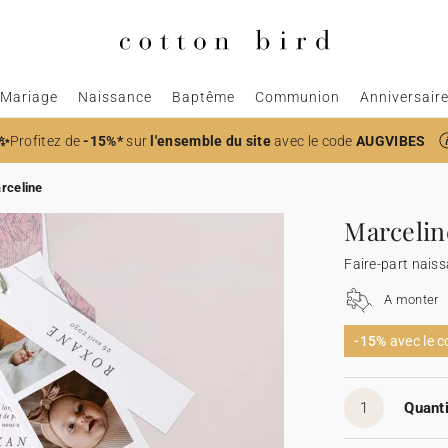
Mariage
Naissance
Baptême
Communion
Anniversair
✨
Profitez de
-15%*
sur
l'ensemble du site
avec le code
AUGVIBES
rceline
Marcelin
Faire-part nais
A monter
-15%
avec le 
1
Quanti