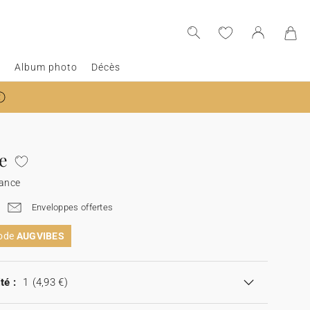
e
Album photo
Décès
e
sance
Enveloppes offertes
code
AUGVIBES
té :
1
(4,93 €)