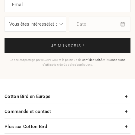
Email
Date
JE M'INSCRIS !
Ce site est protégé par reCAPTCHA et la politique de
confidentialité
et les
conditions
d'utilisation de Google s'appliquent.
Cotton Bird en Europe
Commande et contact
Plus sur Cotton Bird