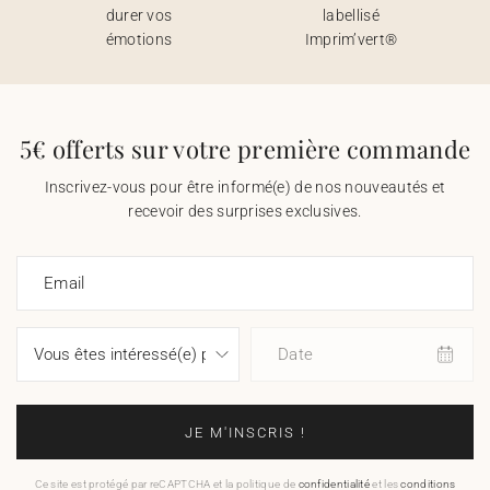
durer vos
labellisé
émotions
Imprim’vert®
5€ offerts sur votre première commande
Inscrivez-vous pour être informé(e) de nos nouveautés et
recevoir des surprises exclusives.
Email
Date
JE M'INSCRIS !
Ce site est protégé par reCAPTCHA et la politique de
confidentialité
et les
conditions