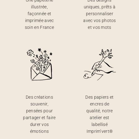
Une papeterie
Des designs
illustrée,
uniques, prêts à
façonnée et
personnaliser
imprimée avec
avec vos photos
soin en France
et vos mots
Des créations
Des papiers et
souvenir,
encres de
pensées pour
qualité, notre
partager et faire
atelier est
durer vos
labellisé
émotions
Imprim’vert®