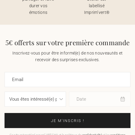
durer vos
labellisé
émotions
Imprim’vert®
5€ offerts sur votre première commande
Inscrivez-vous pour être informé(e) de nos nouveautés et
recevoir des surprises exclusives.
Email
Date
JE M'INSCRIS !
Ce site est protégé par reCAPTCHA et la politique de
confidentialité
et les
conditions