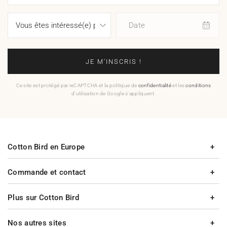
Date
JE M'INSCRIS !
Ce site est protégé par reCAPTCHA et la politique de
confidentialité
et les
conditions
d'utilisation de Google s'appliquent.
Cotton Bird en Europe
Commande et contact
Plus sur Cotton Bird
Nos autres sites