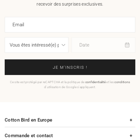
recevoir des surprises exclusives.
Email
Date
JE M'INSCRIS !
Ce site est protégé par reCAPTCHA et la politique de
confidentialité
et les
conditions
d'utilisation de Google s'appliquent.
Cotton Bird en Europe
Commande et contact