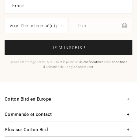
Email
Date
JE M'INSCRIS !
Ce site est protégé par reCAPTCHA et la politique de
confidentialité
et les
conditions
d'utilisation de Google s'appliquent.
Cotton Bird en Europe
Commande et contact
Plus sur Cotton Bird