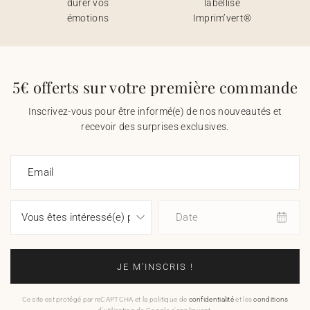
durer vos
labellisé
émotions
Imprim’vert®
5€ offerts sur votre première commande
Inscrivez-vous pour être informé(e) de nos nouveautés et
recevoir des surprises exclusives.
Email
Date
JE M'INSCRIS !
Ce site est protégé par reCAPTCHA et la politique de
confidentialité
et les
conditions